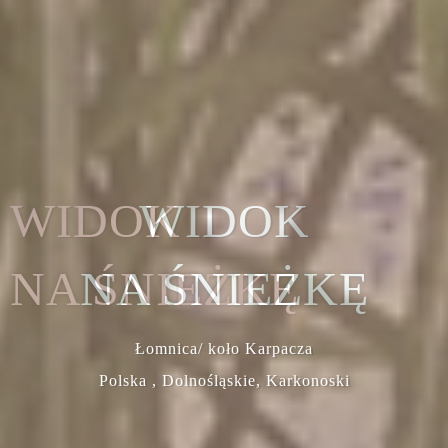
WIDOK
NA ŚNIEŻKĘ
Łomnica/ koło Karpacza
Polska , Dolnośląskie, Karkonoski