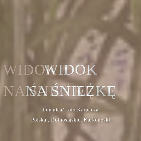
WIDOK
NA ŚNIEŻKĘ
Łomnica/ koło Karpacza
Polska , Dolnośląskie, Karkonoski