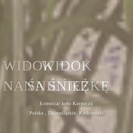
WIDOK
NA ŚNIEŻKĘ
Łomnica/ koło Karpacza
Polska , Dolnośląskie, Karkonoski