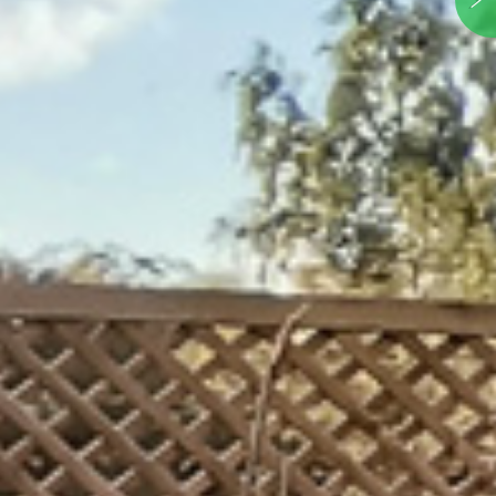
Łomnica/ koło Karpacza
Polska , Dolnośląskie, Karkonoski